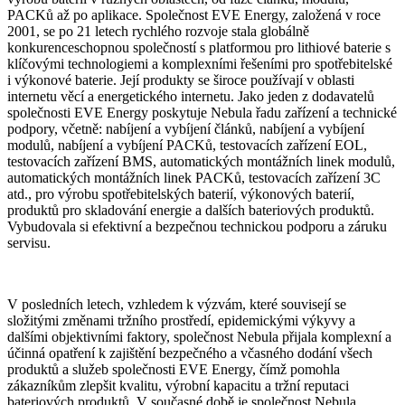
PACKů až po aplikace. Společnost EVE Energy, založená v roce
2001, se po 21 letech rychlého rozvoje stala globálně
konkurenceschopnou společností s platformou pro lithiové baterie s
klíčovými technologiemi a komplexními řešeními pro spotřebitelské
i výkonové baterie. Její produkty se široce používají v oblasti
internetu věcí a energetického internetu. Jako jeden z dodavatelů
společnosti EVE Energy poskytuje Nebula řadu zařízení a technické
podpory, včetně: nabíjení a vybíjení článků, nabíjení a vybíjení
modulů, nabíjení a vybíjení PACKů, testovacích zařízení EOL,
testovacích zařízení BMS, automatických montážních linek modulů,
automatických montážních linek PACKů, testovacích zařízení 3C
atd., pro výrobu spotřebitelských baterií, výkonových baterií,
produktů pro skladování energie a dalších bateriových produktů.
Vybudovala si efektivní a bezpečnou technickou podporu a záruku
servisu.
V posledních letech, vzhledem k výzvám, které souvisejí se
složitými změnami tržního prostředí, epidemickými výkyvy a
dalšími objektivními faktory, společnost Nebula přijala komplexní a
účinná opatření k zajištění bezpečného a včasného dodání všech
produktů a služeb společnosti EVE Energy, čímž pomohla
zákazníkům zlepšit kvalitu, výrobní kapacitu a tržní reputaci
bateriových produktů. V současné době je společnost Nebula,