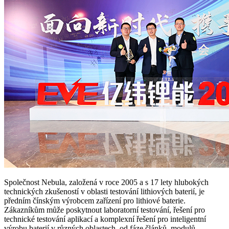
Společnost Nebula, založená v roce 2005 a s 17 lety hlubokých
technických zkušeností v oblasti testování lithiových baterií, je
předním čínským výrobcem zařízení pro lithiové baterie.
Zákazníkům může poskytnout laboratorní testování, řešení pro
technické testování aplikací a komplexní řešení pro inteligentní
výrobu baterií v různých oblastech, od fáze článků, modulů,