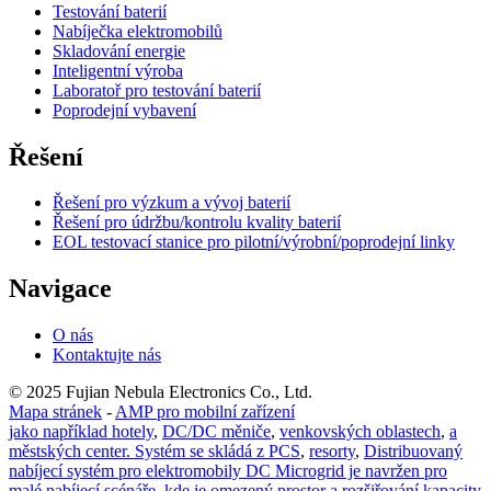
Testování baterií
Nabíječka elektromobilů
Skladování energie
Inteligentní výroba
Laboratoř pro testování baterií
Poprodejní vybavení
Řešení
Řešení pro výzkum a vývoj baterií
Řešení pro údržbu/kontrolu kvality baterií
EOL testovací stanice pro pilotní/výrobní/poprodejní linky
Navigace
O nás
Kontaktujte nás
© 2025 Fujian Nebula Electronics Co., Ltd.
Mapa stránek
-
AMP pro mobilní zařízení
jako například hotely
,
DC/DC měniče
,
venkovských oblastech
,
a
městských center. Systém se skládá z PCS
,
resorty
,
Distribuovaný
nabíjecí systém pro elektromobily DC Microgrid je navržen pro
malé nabíjecí scénáře, kde je omezený prostor a rozšiřování kapacity