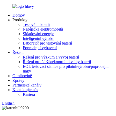
Domov
Produkty
Testování baterií
Nabíječka elektromobilů
Skladování energie
Inteligentní výroba
Laboratoř pro testování baterií
Poprodejní vybavení
Řešení
Řešení pro výzkum a vývoj baterií
Řešení pro údržbu/kontrolu kvality baterií
EOL testovací stanice pro pilotní/výrobní/poprodejní
linky
O mlhovině
Zprávy
Partnerské kanály
Kontaktujte nás
Kariéra
English